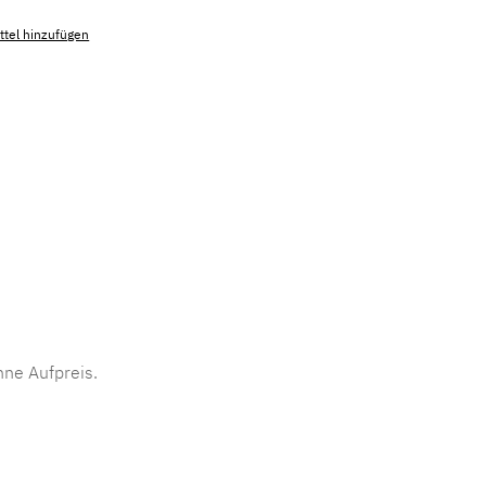
tel hinzufügen
mmer:
MLAD.sl.p200.397
ne Aufpreis.