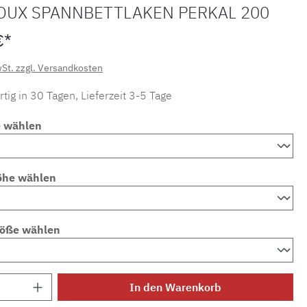
OUX SPANNBETTLAKEN PERKAL 200
€*
wSt. zzgl. Versandkosten
tig in 30 Tagen, Lieferzeit 3-5 Tage
e wählen
öhe wählen
röße wählen
Anzahl: Gib den gewünschten Wert ein ode
In den Warenkorb