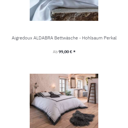
Aigredoux ALDABRA Bettwäsche - Hohlsaum Perkal
Regulärer Preis:
Ab
99,00 € *