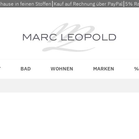
uhause in feinen Stoffen⎮Kauf auf Rechnung über PayPal⎮5% Ra
T
BAD
WOHNEN
MARKEN
%