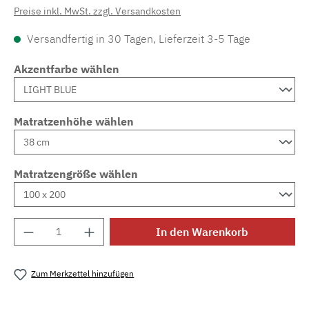
Preise inkl. MwSt. zzgl. Versandkosten
Versandfertig in 30 Tagen, Lieferzeit 3-5 Tage
Akzentfarbe wählen
Matratzenhöhe wählen
Matratzengröße wählen
Produkt Anzahl: Gib den gewünschten Wert e
In den Warenkorb
Zum Merkzettel hinzufügen
Produktnummer:
MLAD.sl.p200.1489