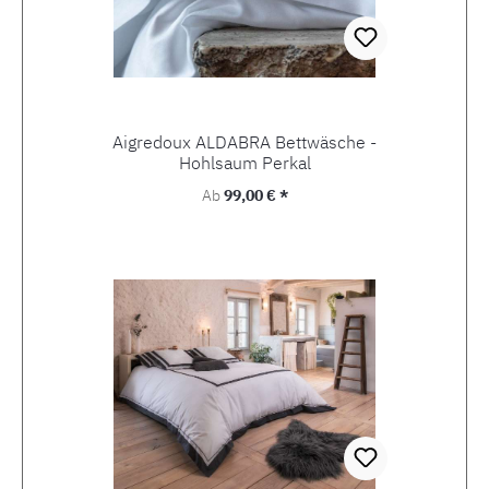
Aigredoux ALDABRA Bettwäsche -
Hohlsaum Perkal
Regulärer Preis:
Ab
99,00 € *