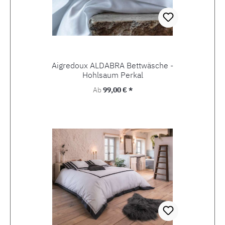
Aigredoux ALDABRA Bettwäsche -
Hohlsaum Perkal
Regulärer Preis:
Ab
99,00 € *