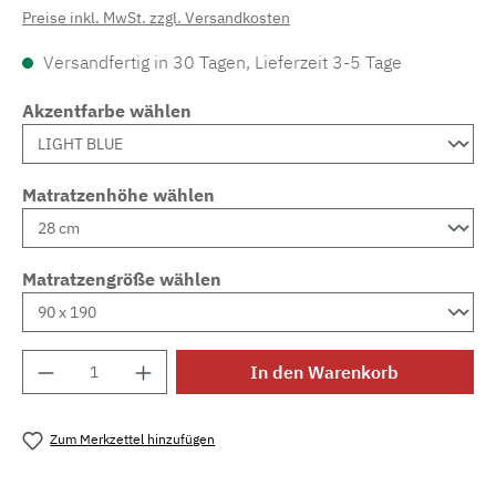
Preise inkl. MwSt. zzgl. Versandkosten
Versandfertig in 30 Tagen, Lieferzeit 3-5 Tage
Akzentfarbe wählen
Matratzenhöhe wählen
Matratzengröße wählen
Produkt Anzahl: Gib den gewünschten Wert e
In den Warenkorb
Zum Merkzettel hinzufügen
Produktnummer:
MLAD.sl.p200.202