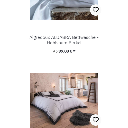
Aigredoux ALDABRA Bettwäsche -
Hohlsaum Perkal
Regulärer Preis:
Ab
99,00 € *