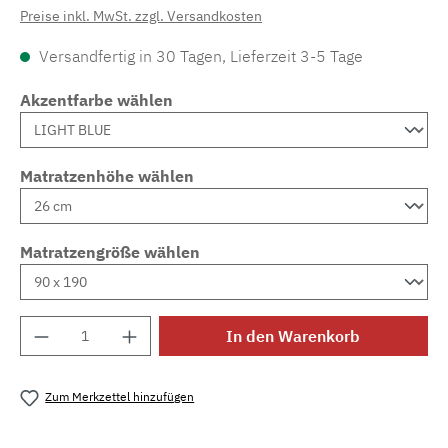
Preise inkl. MwSt. zzgl. Versandkosten
Versandfertig in 30 Tagen, Lieferzeit 3-5 Tage
Akzentfarbe wählen
Matratzenhöhe wählen
Matratzengröße wählen
Produkt Anzahl: Gib den gewünschten Wert e
In den Warenkorb
Zum Merkzettel hinzufügen
Produktnummer:
MLAD.sl.p200.163