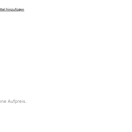
tel hinzufügen
mmer:
MLAD.sl.p200.371
ne Aufpreis.