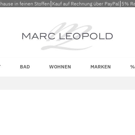
uhause in feinen Stoffen⎮Kauf auf Rechnung über PayPal⎮5% Ra
T
BAD
WOHNEN
MARKEN
%