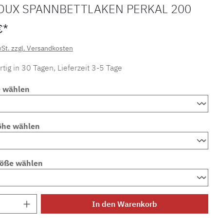
OUX SPANNBETTLAKEN PERKAL 200
€*
wSt. zzgl. Versandkosten
tig in 30 Tagen, Lieferzeit 3-5 Tage
e wählen
öhe wählen
röße wählen
Anzahl: Gib den gewünschten Wert ein ode
In den Warenkorb