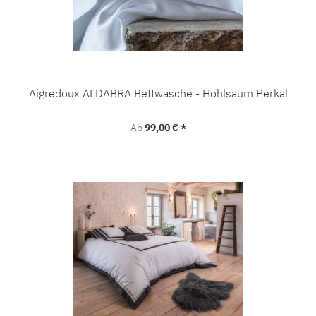
Aigredoux ALDABRA Bettwäsche - Hohlsaum Perkal
Regulärer Preis:
Ab
99,00 € *