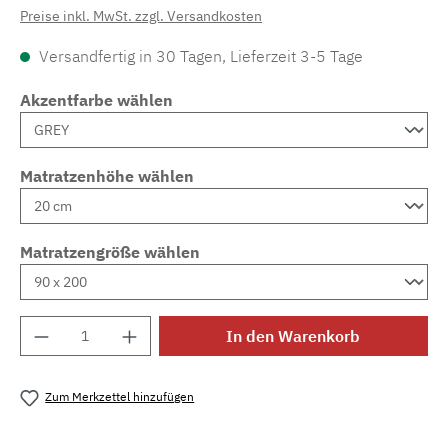
Preise inkl. MwSt. zzgl. Versandkosten
Versandfertig in 30 Tagen, Lieferzeit 3-5 Tage
Akzentfarbe wählen
Matratzenhöhe wählen
Matratzengröße wählen
Produkt Anzahl: Gib den gewünschten Wert e
In den Warenkorb
Zum Merkzettel hinzufügen
Produktnummer:
MLAD.sl.p200.588