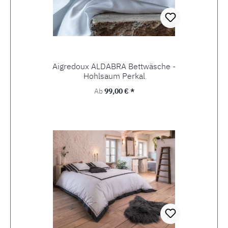
Aigredoux ALDABRA Bettwäsche -
Hohlsaum Perkal
Regulärer Preis:
Ab
99,00 € *