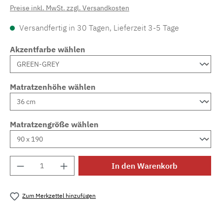
Preise inkl. MwSt. zzgl. Versandkosten
Versandfertig in 30 Tagen, Lieferzeit 3-5 Tage
Akzentfarbe wählen
Matratzenhöhe wählen
Matratzengröße wählen
Produkt Anzahl: Gib den gewünschten Wert e
In den Warenkorb
Zum Merkzettel hinzufügen
Produktnummer:
MLAD.sl.p200.367