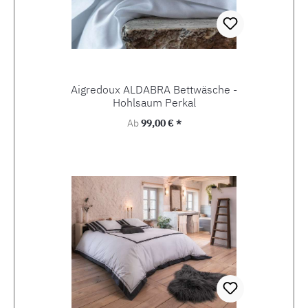
Aigredoux ALDABRA Bettwäsche -
Hohlsaum Perkal
Regulärer Preis:
Ab
99,00 € *