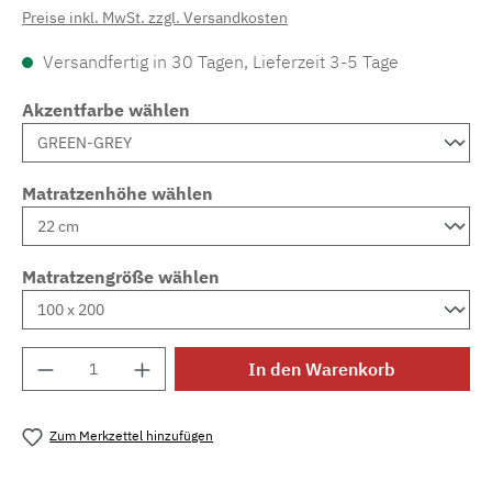
Preise inkl. MwSt. zzgl. Versandkosten
Versandfertig in 30 Tagen, Lieferzeit 3-5 Tage
Akzentfarbe wählen
Matratzenhöhe wählen
Matratzengröße wählen
Produkt Anzahl: Gib den gewünschten Wert e
In den Warenkorb
Zum Merkzettel hinzufügen
Produktnummer:
MLAD.sl.p200.1186