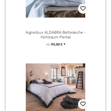
Aigredoux ALDABRA Bettwäsche -
Hohlsaum Perkal
Regulärer Preis:
Ab
99,00 € *