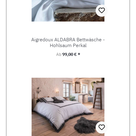
Aigredoux ALDABRA Bettwäsche -
Hohlsaum Perkal
Regulärer Preis:
Ab
99,00 € *