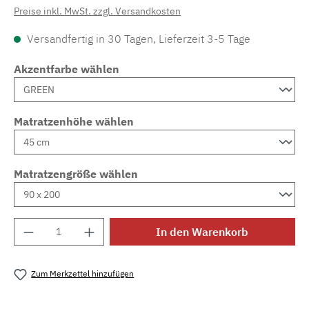
Preise inkl. MwSt. zzgl. Versandkosten
Versandfertig in 30 Tagen, Lieferzeit 3-5 Tage
Akzentfarbe wählen
Matratzenhöhe wählen
Matratzengröße wählen
Produkt Anzahl: Gib den gewünschten Wert e
In den Warenkorb
Zum Merkzettel hinzufügen
Produktnummer:
MLAD.sl.p200.1070