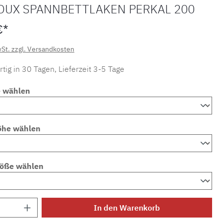
OUX SPANNBETTLAKEN PERKAL 200
€*
wSt. zzgl. Versandkosten
tig in 30 Tagen, Lieferzeit 3-5 Tage
e wählen
öhe wählen
röße wählen
Anzahl: Gib den gewünschten Wert ein ode
In den Warenkorb