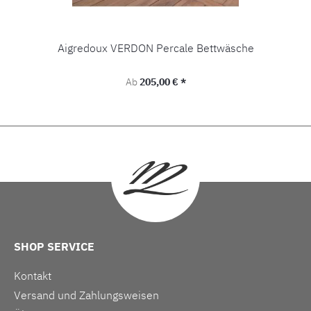
Aigredoux VERDON Percale Bettwäsche
Regulärer Preis:
Ab
205,00 € *
SHOP SERVICE
Kontakt
Versand und Zahlungsweisen