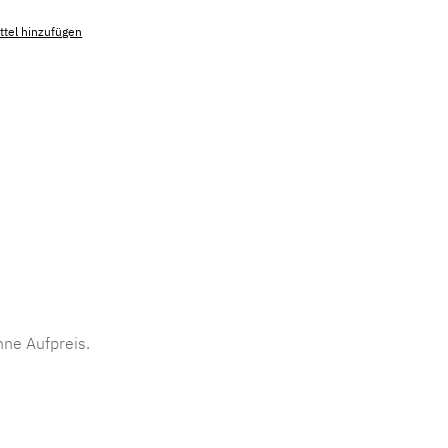
tel hinzufügen
mmer:
MLAD.sl.p200.1031
ne Aufpreis.