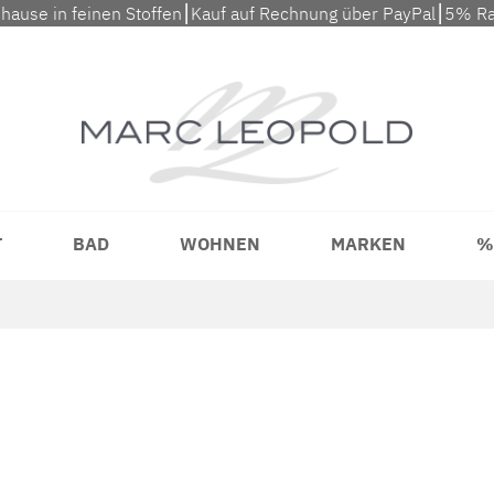
uhause in feinen Stoffen⎮Kauf auf Rechnung über PayPal⎮5% Ra
T
BAD
WOHNEN
MARKEN
%