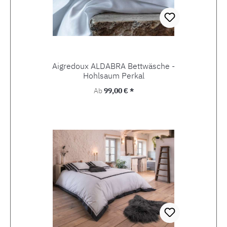
Aigredoux ALDABRA Bettwäsche -
Hohlsaum Perkal
Regulärer Preis:
Ab
99,00 € *