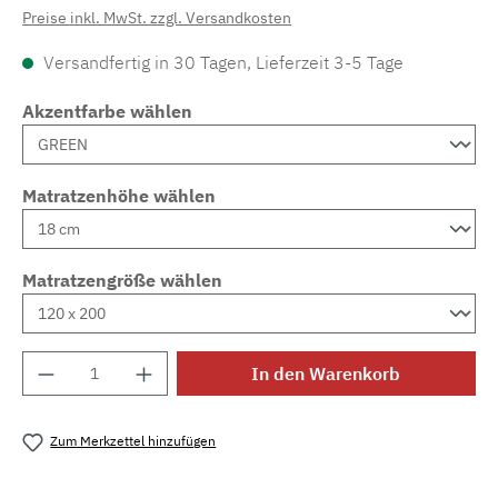
Preise inkl. MwSt. zzgl. Versandkosten
Versandfertig in 30 Tagen, Lieferzeit 3-5 Tage
Akzentfarbe wählen
Matratzenhöhe wählen
Matratzengröße wählen
Produkt Anzahl: Gib den gewünschten Wert e
In den Warenkorb
Zum Merkzettel hinzufügen
Produktnummer:
MLAD.sl.p200.1655