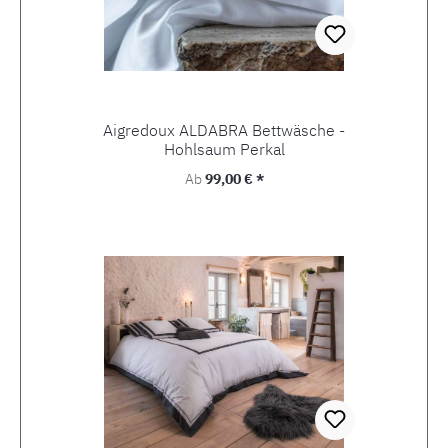
Aigredoux ALDABRA Bettwäsche -
Hohlsaum Perkal
Regulärer Preis:
Ab
99,00 € *