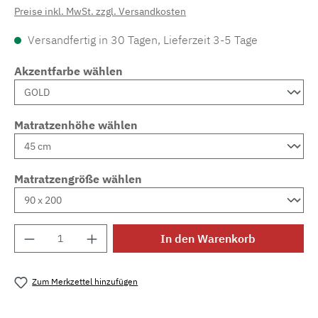
Preise inkl. MwSt. zzgl. Versandkosten
Versandfertig in 30 Tagen, Lieferzeit 3-5 Tage
Akzentfarbe wählen
Matratzenhöhe wählen
Matratzengröße wählen
Produkt Anzahl: Gib den gewünschten Wert e
In den Warenkorb
Zum Merkzettel hinzufügen
Produktnummer:
MLAD.sl.p200.1090