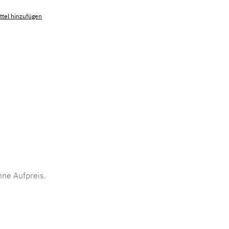
tel hinzufügen
mmer:
MLAD.sl.p200.973
ne Aufpreis.