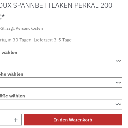
OUX SPANNBETTLAKEN PERKAL 200
€*
wSt. zzgl. Versandkosten
tig in 30 Tagen, Lieferzeit 3-5 Tage
e wählen
öhe wählen
röße wählen
Anzahl: Gib den gewünschten Wert ein ode
In den Warenkorb