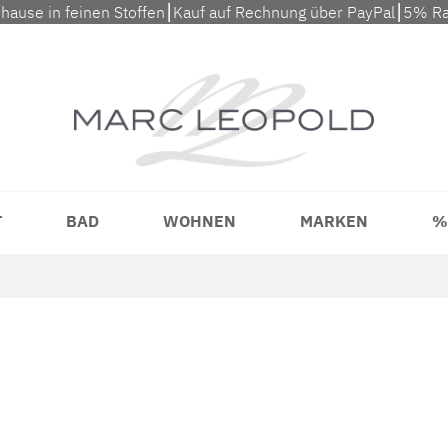
uhause in feinen Stoffen⎮Kauf auf Rechnung über PayPal⎮5% Ra
T
BAD
WOHNEN
MARKEN
%