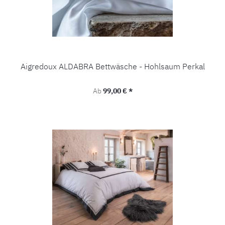
Aigredoux ALDABRA Bettwäsche - Hohlsaum Perkal
Regulärer Preis:
Ab
99,00 € *