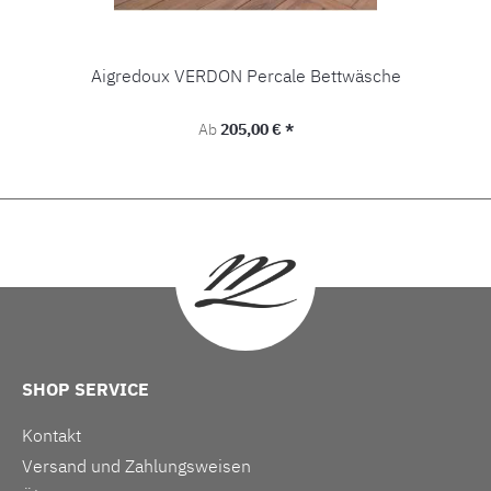
Aigredoux VERDON Percale Bettwäsche
Regulärer Preis:
Ab
205,00 € *
SHOP SERVICE
Kontakt
Versand und Zahlungsweisen