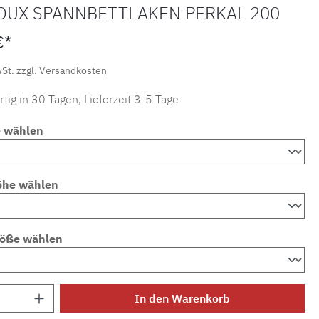
OUX SPANNBETTLAKEN PERKAL 200
€*
wSt. zzgl. Versandkosten
tig in 30 Tagen, Lieferzeit 3-5 Tage
e wählen
öhe wählen
röße wählen
Anzahl: Gib den gewünschten Wert ein ode
In den Warenkorb