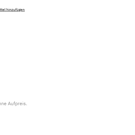
tel hinzufügen
mmer:
MLAD.sl.p200.349
ne Aufpreis.