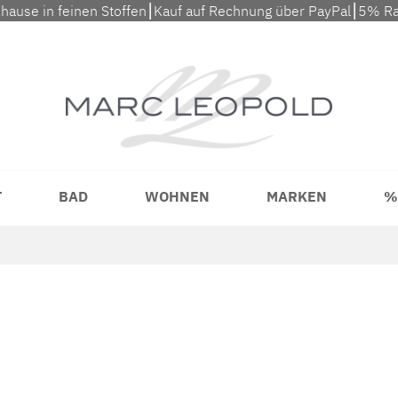
uhause in feinen Stoffen⎮Kauf auf Rechnung über PayPal⎮5% Ra
T
BAD
WOHNEN
MARKEN
%