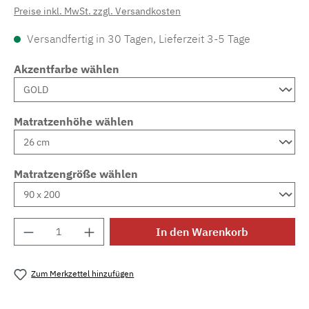
Preise inkl. MwSt. zzgl. Versandkosten
Versandfertig in 30 Tagen, Lieferzeit 3-5 Tage
Akzentfarbe wählen
Matratzenhöhe wählen
Matratzengröße wählen
Produkt Anzahl: Gib den gewünschten Wert e
In den Warenkorb
Zum Merkzettel hinzufügen
Produktnummer:
MLAD.sl.p200.739