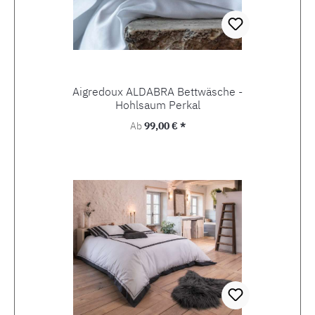
Aigredoux ALDABRA Bettwäsche -
Hohlsaum Perkal
Regulärer Preis:
Ab
99,00 € *