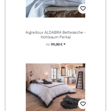
Aigredoux ALDABRA Bettwäsche -
Hohlsaum Perkal
Regulärer Preis:
Ab
99,00 € *