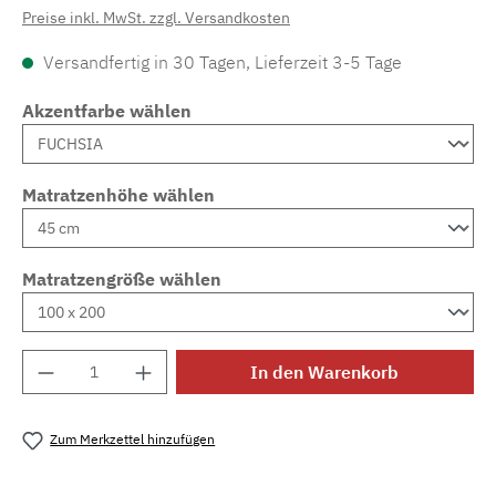
Preise inkl. MwSt. zzgl. Versandkosten
Versandfertig in 30 Tagen, Lieferzeit 3-5 Tage
Akzentfarbe wählen
Matratzenhöhe wählen
Matratzengröße wählen
Produkt Anzahl: Gib den gewünschten Wert e
In den Warenkorb
Zum Merkzettel hinzufügen
Produktnummer:
MLAD.sl.p200.1629