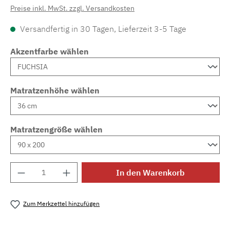
Preise inkl. MwSt. zzgl. Versandkosten
Versandfertig in 30 Tagen, Lieferzeit 3-5 Tage
Akzentfarbe wählen
Matratzenhöhe wählen
Matratzengröße wählen
Produkt Anzahl: Gib den gewünschten Wert e
In den Warenkorb
Zum Merkzettel hinzufügen
Produktnummer:
MLAD.sl.p200.927