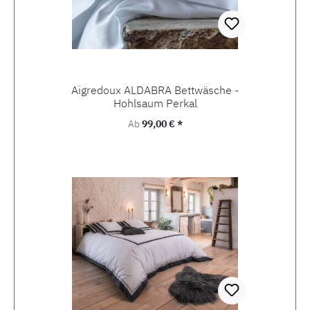
Aigredoux ALDABRA Bettwäsche -
Hohlsaum Perkal
Regulärer Preis:
Ab
99,00 € *