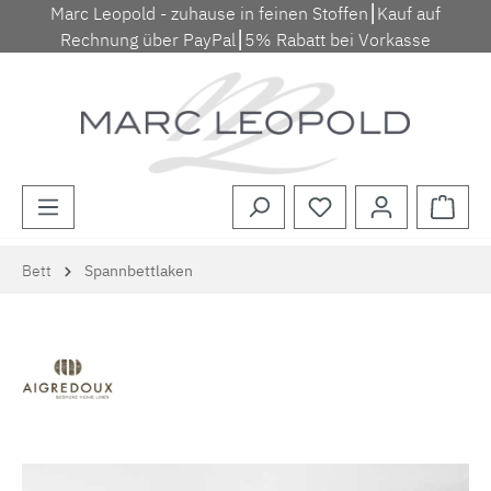
Marc Leopold - zuhause in feinen Stoffen⎮Kauf auf
Zum Hauptinhalt springen
Rechnung über PayPal⎮5% Rabatt bei Vorkasse
Waren
Bett
Spannbettlaken
Bildergalerie überspringen