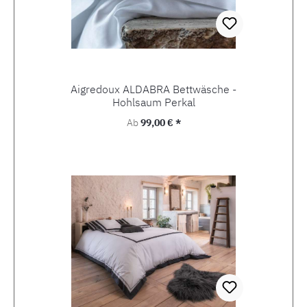
Aigredoux ALDABRA Bettwäsche -
Hohlsaum Perkal
Regulärer Preis:
Ab
99,00 € *