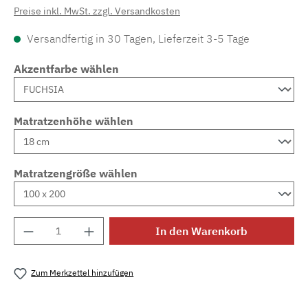
Preise inkl. MwSt. zzgl. Versandkosten
Versandfertig in 30 Tagen, Lieferzeit 3-5 Tage
Akzentfarbe wählen
Matratzenhöhe wählen
Matratzengröße wählen
Produkt Anzahl: Gib den gewünschten Wert e
In den Warenkorb
Zum Merkzettel hinzufügen
Produktnummer:
MLAD.sl.p200.1122