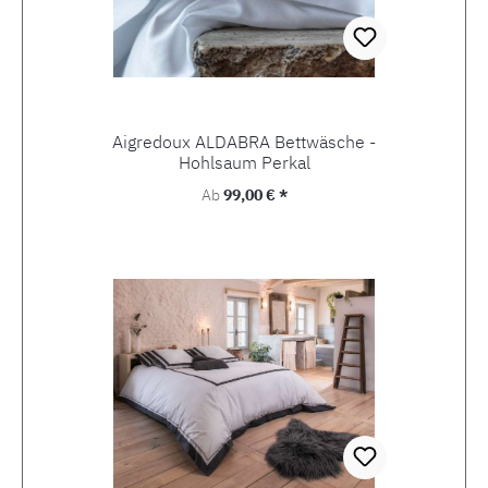
Aigredoux ALDABRA Bettwäsche -
Hohlsaum Perkal
Regulärer Preis:
Ab
99,00 € *