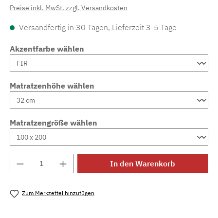
Preise inkl. MwSt. zzgl. Versandkosten
Versandfertig in 30 Tagen, Lieferzeit 3-5 Tage
Akzentfarbe wählen
Matratzenhöhe wählen
Matratzengröße wählen
Produkt Anzahl: Gib den gewünschten Wert e
In den Warenkorb
Zum Merkzettel hinzufügen
Produktnummer:
MLAD.sl.p200.1384