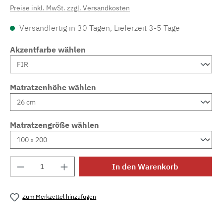
Preise inkl. MwSt. zzgl. Versandkosten
Versandfertig in 30 Tagen, Lieferzeit 3-5 Tage
Akzentfarbe wählen
Matratzenhöhe wählen
Matratzengröße wählen
Produkt Anzahl: Gib den gewünschten Wert e
In den Warenkorb
Zum Merkzettel hinzufügen
Produktnummer:
MLAD.sl.p200.1267