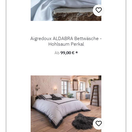
Aigredoux ALDABRA Bettwäsche -
Hohlsaum Perkal
Regulärer Preis:
Ab
99,00 € *