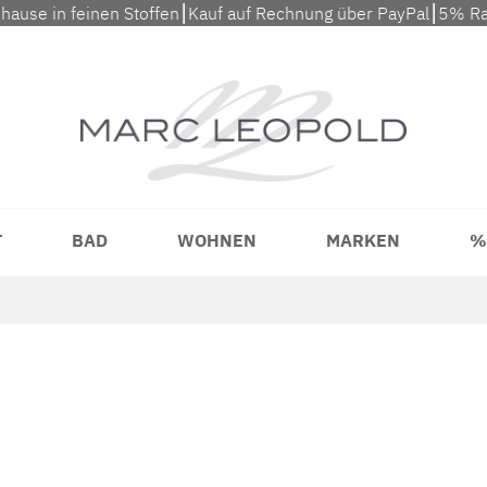
uhause in feinen Stoffen⎮Kauf auf Rechnung über PayPal⎮5% Ra
T
BAD
WOHNEN
MARKEN
%