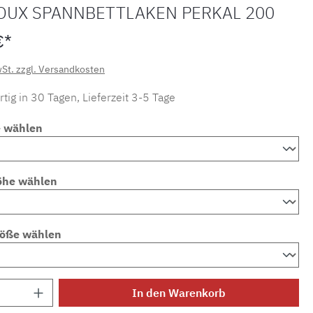
OUX SPANNBETTLAKEN PERKAL 200
€*
wSt. zzgl. Versandkosten
tig in 30 Tagen, Lieferzeit 3-5 Tage
e wählen
öhe wählen
röße wählen
Anzahl: Gib den gewünschten Wert ein ode
In den Warenkorb