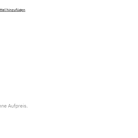
tel hinzufügen
mmer:
MLAD.sl.p200.1323
ne Aufpreis.