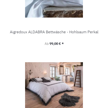
Aigredoux ALDABRA Bettwäsche - Hohlsaum Perkal
Regulärer Preis:
Ab
99,00 € *