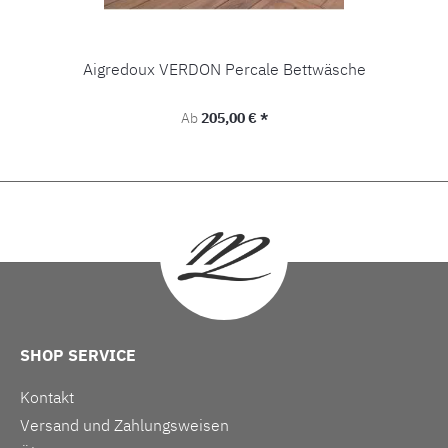
Aigredoux VERDON Percale Bettwäsche
Regulärer Preis:
Ab
205,00 € *
SHOP SERVICE
Kontakt
Versand und Zahlungsweisen