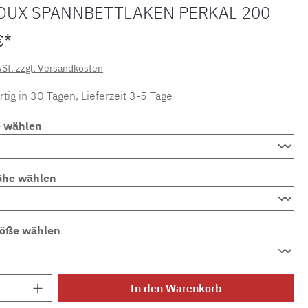
OUX SPANNBETTLAKEN PERKAL 200
€*
wSt. zzgl. Versandkosten
tig in 30 Tagen, Lieferzeit 3-5 Tage
e wählen
öhe wählen
röße wählen
Anzahl: Gib den gewünschten Wert ein ode
In den Warenkorb