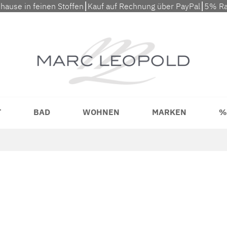
uhause in feinen Stoffen⎮Kauf auf Rechnung über PayPal⎮5% Ra
T
BAD
WOHNEN
MARKEN
%