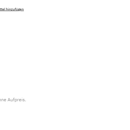
tel hinzufügen
mmer:
MLAD.sl.p200.1199
ne Aufpreis.