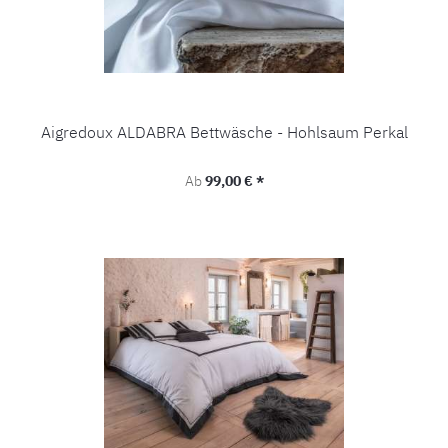
Aigredoux ALDABRA Bettwäsche - Hohlsaum Perkal
Regulärer Preis:
Ab
99,00 € *