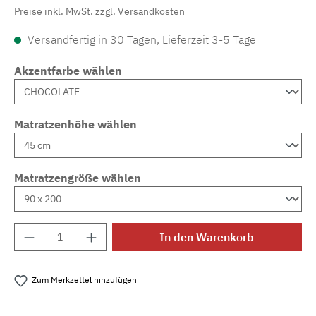
Preise inkl. MwSt. zzgl. Versandkosten
Versandfertig in 30 Tagen, Lieferzeit 3-5 Tage
Akzentfarbe wählen
Matratzenhöhe wählen
Matratzengröße wählen
Produkt Anzahl: Gib den gewünschten Wert e
In den Warenkorb
Zum Merkzettel hinzufügen
Produktnummer:
MLAD.sl.p200.1079