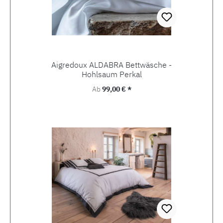
Aigredoux ALDABRA Bettwäsche -
Hohlsaum Perkal
Regulärer Preis:
Ab
99,00 € *