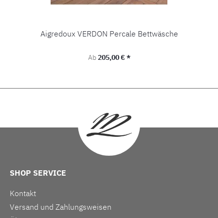
Aigredoux VERDON Percale Bettwäsche
Regulärer Preis:
Ab
205,00 € *
SHOP SERVICE
Kontakt
Versand und Zahlungsweisen