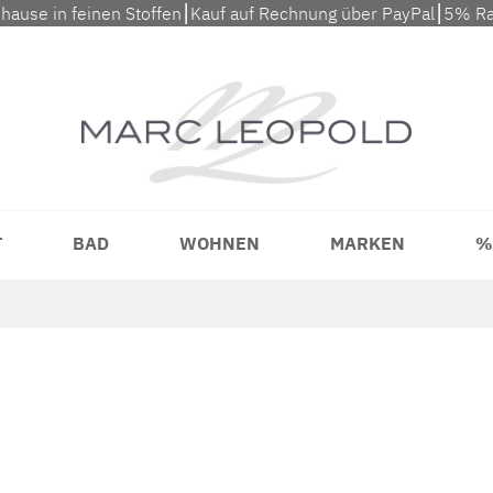
uhause in feinen Stoffen⎮Kauf auf Rechnung über PayPal⎮5% Ra
T
BAD
WOHNEN
MARKEN
%