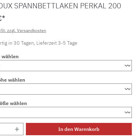
OUX SPANNBETTLAKEN PERKAL 200
€*
wSt. zzgl. Versandkosten
tig in 30 Tagen, Lieferzeit 3-5 Tage
e wählen
öhe wählen
röße wählen
Anzahl: Gib den gewünschten Wert ein ode
In den Warenkorb