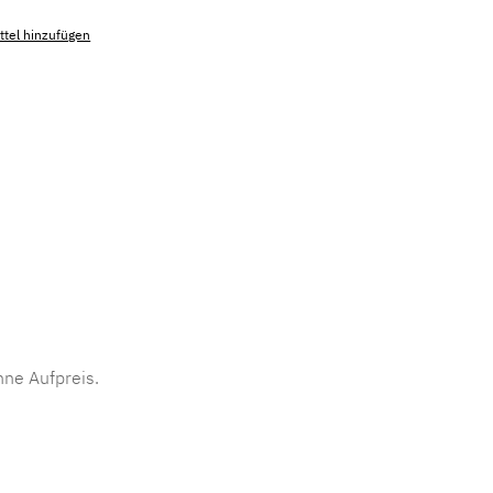
tel hinzufügen
mmer:
MLAD.sl.p200.494
ne Aufpreis.