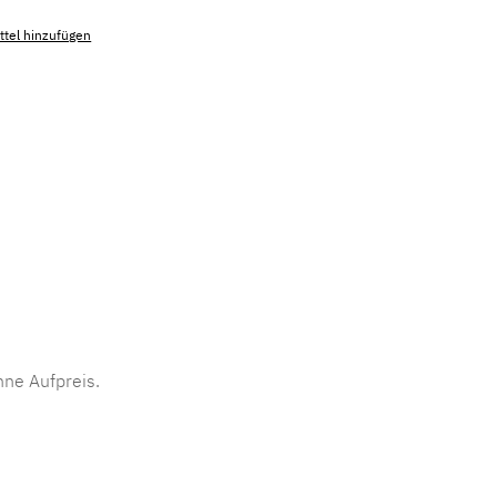
tel hinzufügen
mmer:
MLAD.sl.p200.143
ne Aufpreis.