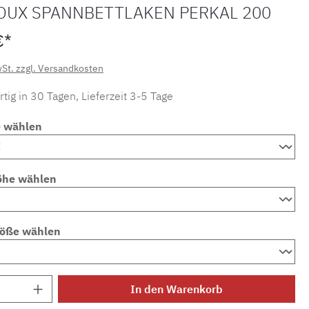
OUX SPANNBETTLAKEN PERKAL 200
€*
wSt. zzgl. Versandkosten
tig in 30 Tagen, Lieferzeit 3-5 Tage
e wählen
öhe wählen
röße wählen
Anzahl: Gib den gewünschten Wert ein ode
In den Warenkorb