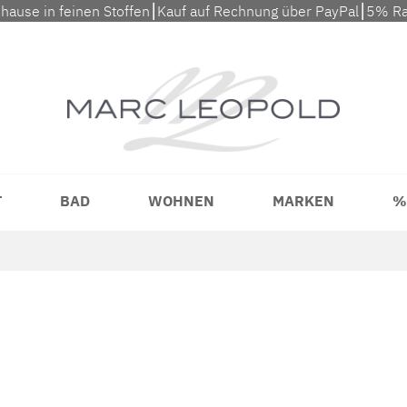
uhause in feinen Stoffen⎮Kauf auf Rechnung über PayPal⎮5% Ra
T
BAD
WOHNEN
MARKEN
%