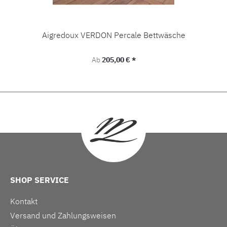
Aigredoux VERDON Percale Bettwäsche
Regulärer Preis:
Ab
205,00 € *
SHOP SERVICE
Kontakt
Versand und Zahlungsweisen