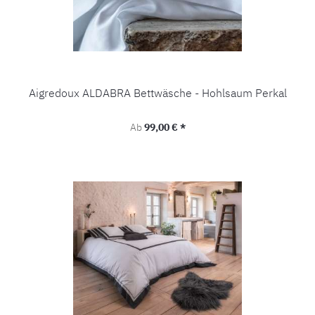
Aigredoux ALDABRA Bettwäsche - Hohlsaum Perkal
Regulärer Preis:
Ab
99,00 € *