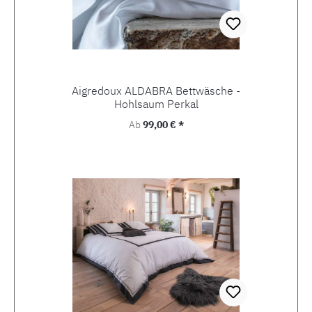
Aigredoux ALDABRA Bettwäsche -
Hohlsaum Perkal
Regulärer Preis:
Ab
99,00 € *