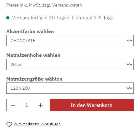
Preise inkl. MwSt. zzgl. Versandkosten
Versandfertig in 30 Tagen, Lieferzeit 3-5 Tage
Akzentfarbe wählen
Matratzenhöhe wählen
Matratzengröße wählen
Produkt Anzahl: Gib den gewünschten Wert e
In den Warenkorb
Zum Merkzettel hinzufügen
Produktnummer:
MLAD.sl.p200.1703