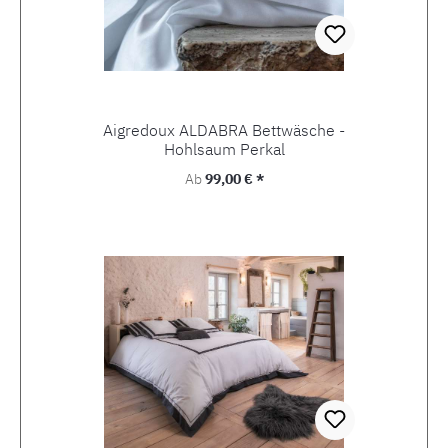
Aigredoux ALDABRA Bettwäsche -
Hohlsaum Perkal
Regulärer Preis:
Ab
99,00 € *