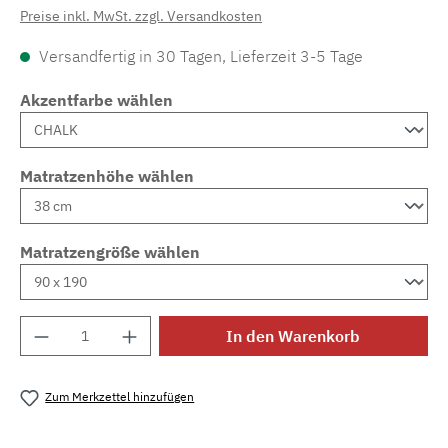
Preise inkl. MwSt. zzgl. Versandkosten
Versandfertig in 30 Tagen, Lieferzeit 3-5 Tage
Akzentfarbe wählen
Matratzenhöhe wählen
Matratzengröße wählen
Produkt Anzahl: Gib den gewünschten Wert e
In den Warenkorb
Zum Merkzettel hinzufügen
Produktnummer:
MLAD.sl.p200.411