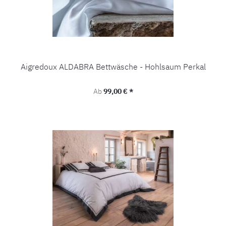
Aigredoux ALDABRA Bettwäsche - Hohlsaum Perkal
Regulärer Preis:
Ab
99,00 € *