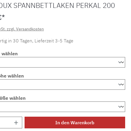
OUX SPANNBETTLAKEN PERKAL 200
€*
wSt. zzgl. Versandkosten
tig in 30 Tagen, Lieferzeit 3-5 Tage
e wählen
öhe wählen
röße wählen
Anzahl: Gib den gewünschten Wert ein ode
In den Warenkorb