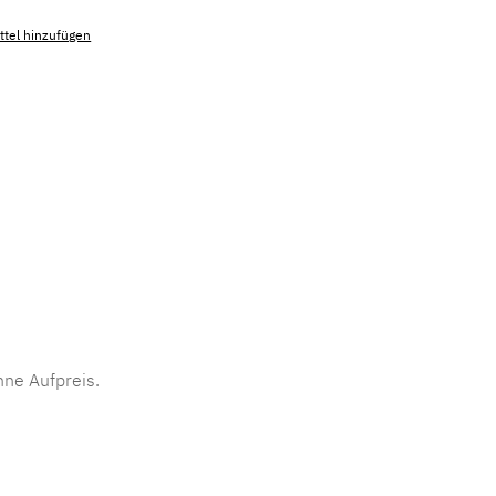
tel hinzufügen
mmer:
MLAD.sl.p200.333
ne Aufpreis.