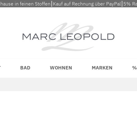
uhause in feinen Stoffen⎮Kauf auf Rechnung über PayPal⎮5% Ra
T
BAD
WOHNEN
MARKEN
%