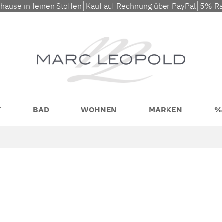
uhause in feinen Stoffen⎮Kauf auf Rechnung über PayPal⎮5% Ra
T
BAD
WOHNEN
MARKEN
%