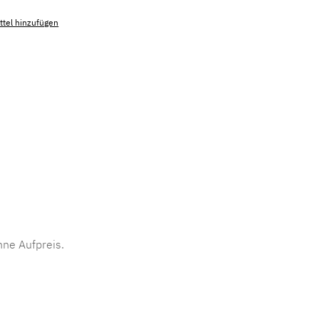
tel hinzufügen
mmer:
MLAD.sl.p200.801
ne Aufpreis.