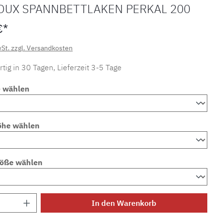
OUX SPANNBETTLAKEN PERKAL 200
€*
wSt. zzgl. Versandkosten
tig in 30 Tagen, Lieferzeit 3-5 Tage
e wählen
öhe wählen
röße wählen
Anzahl: Gib den gewünschten Wert ein ode
In den Warenkorb