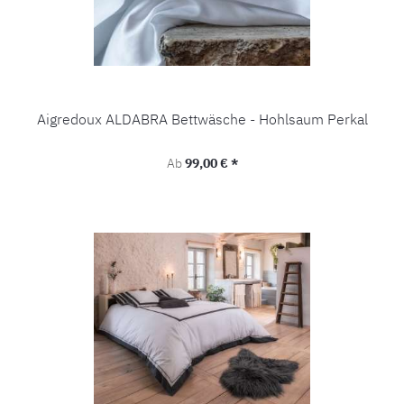
Aigredoux ALDABRA Bettwäsche - Hohlsaum Perkal
Regulärer Preis:
Ab
99,00 € *