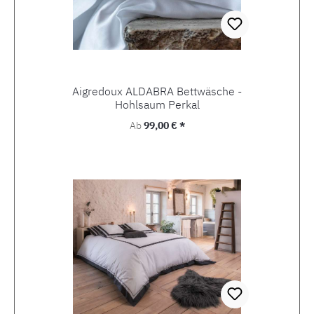
Aigredoux ALDABRA Bettwäsche -
Hohlsaum Perkal
Regulärer Preis:
Ab
99,00 € *