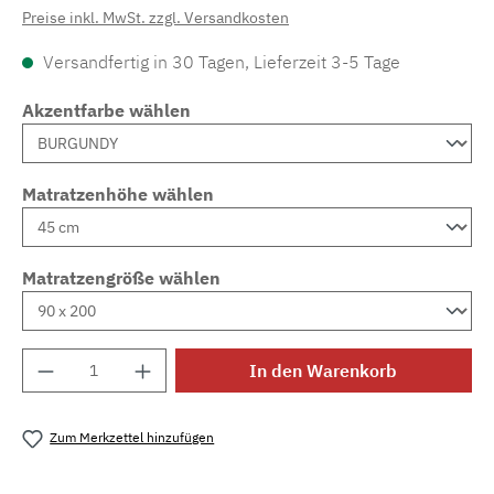
Preise inkl. MwSt. zzgl. Versandkosten
Versandfertig in 30 Tagen, Lieferzeit 3-5 Tage
Akzentfarbe wählen
Matratzenhöhe wählen
Matratzengröße wählen
Produkt Anzahl: Gib den gewünschten Wert e
In den Warenkorb
Zum Merkzettel hinzufügen
Produktnummer:
MLAD.sl.p200.1085