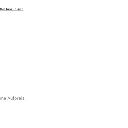
tel hinzufügen
mmer:
MLAD.sl.p200.1514
ne Aufpreis.