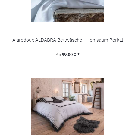
Aigredoux ALDABRA Bettwäsche - Hohlsaum Perkal
Regulärer Preis:
Ab
99,00 € *