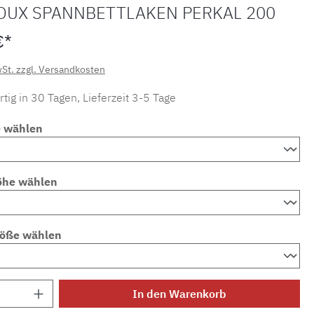
OUX SPANNBETTLAKEN PERKAL 200
€*
wSt. zzgl. Versandkosten
tig in 30 Tagen, Lieferzeit 3-5 Tage
e wählen
öhe wählen
röße wählen
Anzahl: Gib den gewünschten Wert ein ode
In den Warenkorb