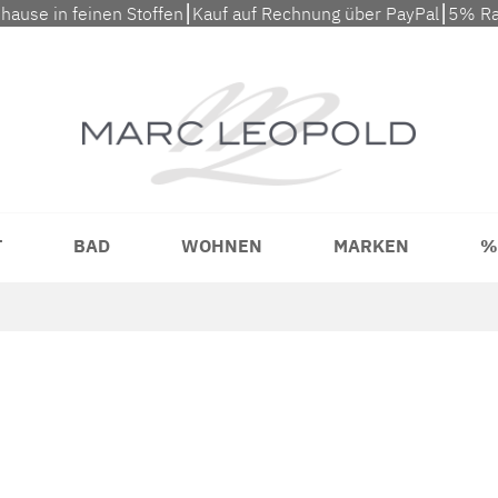
uhause in feinen Stoffen⎮Kauf auf Rechnung über PayPal⎮5% Ra
T
BAD
WOHNEN
MARKEN
%