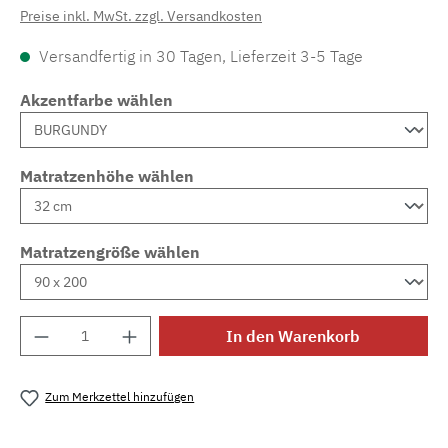
Preise inkl. MwSt. zzgl. Versandkosten
Versandfertig in 30 Tagen, Lieferzeit 3-5 Tage
Akzentfarbe wählen
Matratzenhöhe wählen
Matratzengröße wählen
Produkt Anzahl: Gib den gewünschten Wert e
In den Warenkorb
Zum Merkzettel hinzufügen
Produktnummer:
MLAD.sl.p200.851