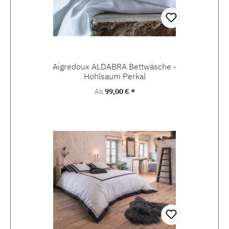
Aigredoux ALDABRA Bettwäsche -
Hohlsaum Perkal
Regulärer Preis:
Ab
99,00 € *