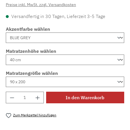
Preise inkl. MwSt. zzgl. Versandkosten
Versandfertig in 30 Tagen, Lieferzeit 3-5 Tage
Akzentfarbe wählen
Matratzenhöhe wählen
Matratzengröße wählen
Produkt Anzahl: Gib den gewünschten Wert e
In den Warenkorb
Zum Merkzettel hinzufügen
Produktnummer:
MLAD.sl.p200.979