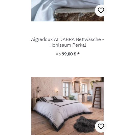
Aigredoux ALDABRA Bettwäsche -
Hohlsaum Perkal
Regulärer Preis:
Ab
99,00 € *