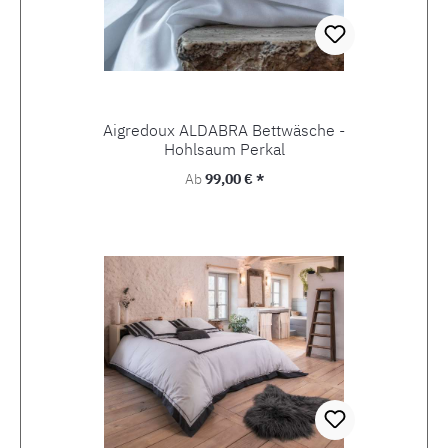
Aigredoux ALDABRA Bettwäsche -
Hohlsaum Perkal
Regulärer Preis:
Ab
99,00 € *