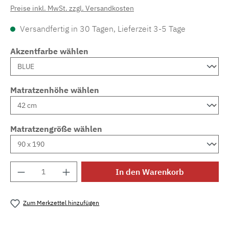
Preise inkl. MwSt. zzgl. Versandkosten
Versandfertig in 30 Tagen, Lieferzeit 3-5 Tage
Akzentfarbe wählen
Matratzenhöhe wählen
Matratzengröße wählen
Produkt Anzahl: Gib den gewünschten Wert e
In den Warenkorb
Zum Merkzettel hinzufügen
Produktnummer:
MLAD.sl.p200.478