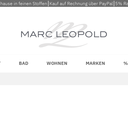
uhause in feinen Stoffen⎮Kauf auf Rechnung über PayPal⎮5% Ra
T
BAD
WOHNEN
MARKEN
%