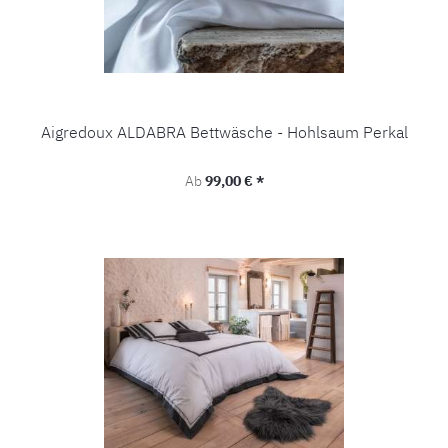
Aigredoux ALDABRA Bettwäsche - Hohlsaum Perkal
Regulärer Preis:
Ab
99,00 € *