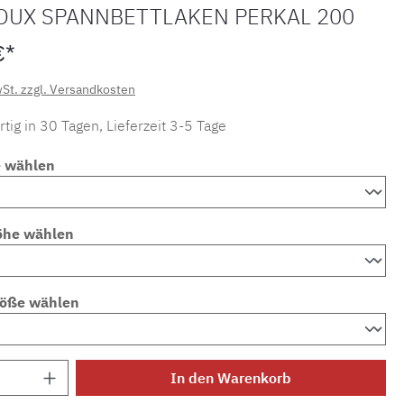
OUX SPANNBETTLAKEN PERKAL 200
€*
wSt. zzgl. Versandkosten
tig in 30 Tagen, Lieferzeit 3-5 Tage
e wählen
öhe wählen
röße wählen
Anzahl: Gib den gewünschten Wert ein ode
In den Warenkorb