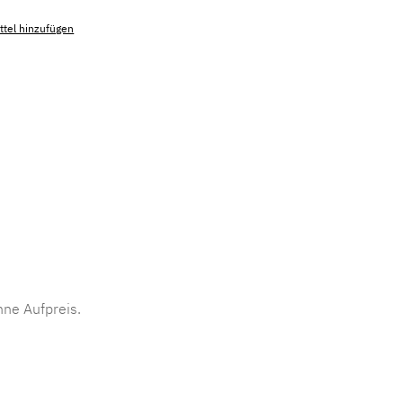
tel hinzufügen
mmer:
MLAD.sl.p200.1531
ne Aufpreis.