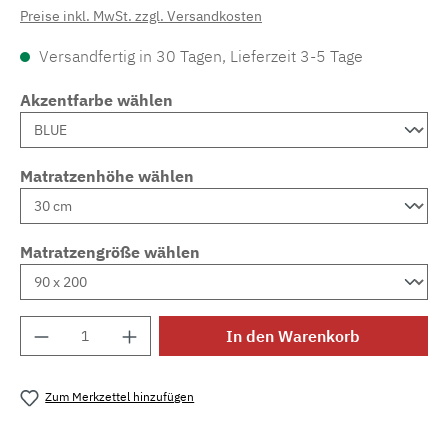
Preise inkl. MwSt. zzgl. Versandkosten
Versandfertig in 30 Tagen, Lieferzeit 3-5 Tage
Akzentfarbe wählen
Matratzenhöhe wählen
Matratzengröße wählen
Produkt Anzahl: Gib den gewünschten Wert e
In den Warenkorb
Zum Merkzettel hinzufügen
Produktnummer:
MLAD.sl.p200.790