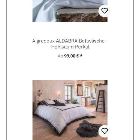
Aigredoux ALDABRA Bettwäsche -
Hohlsaum Perkal
Regulärer Preis:
Ab
99,00 € *