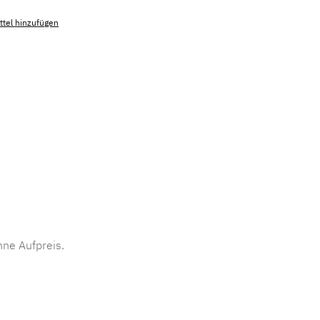
tel hinzufügen
mmer:
MLAD.sl.p200.673
ne Aufpreis.