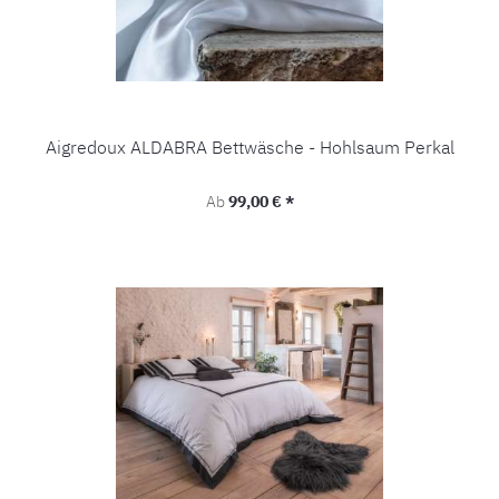
Aigredoux ALDABRA Bettwäsche - Hohlsaum Perkal
Regulärer Preis:
Ab
99,00 € *