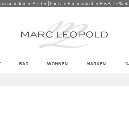
uhause in feinen Stoffen⎮Kauf auf Rechnung über PayPal⎮5% Ra
T
BAD
WOHNEN
MARKEN
%