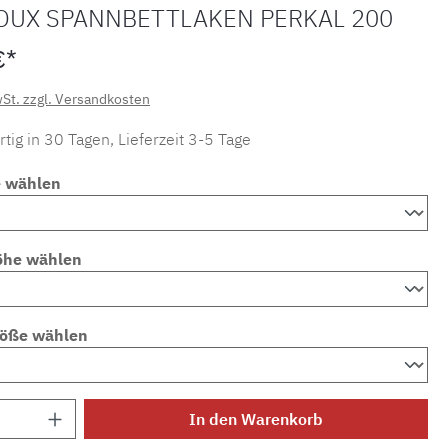
OUX SPANNBETTLAKEN PERKAL 200
€*
wSt. zzgl. Versandkosten
tig in 30 Tagen, Lieferzeit 3-5 Tage
e wählen
öhe wählen
röße wählen
Anzahl: Gib den gewünschten Wert ein ode
In den Warenkorb