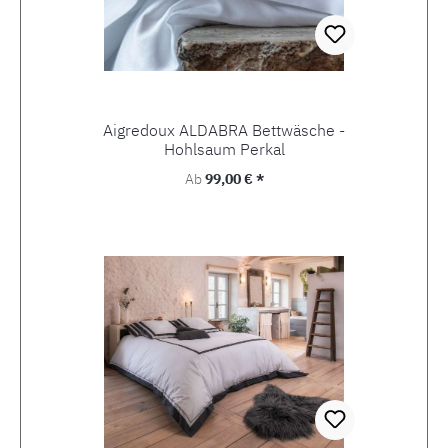
Aigredoux ALDABRA Bettwäsche -
Hohlsaum Perkal
Regulärer Preis:
Ab
99,00 € *