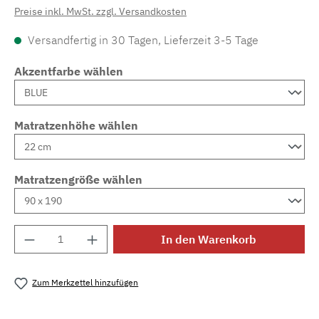
Preise inkl. MwSt. zzgl. Versandkosten
Versandfertig in 30 Tagen, Lieferzeit 3-5 Tage
Akzentfarbe wählen
Matratzenhöhe wählen
Matratzengröße wählen
Produkt Anzahl: Gib den gewünschten Wert e
In den Warenkorb
Zum Merkzettel hinzufügen
Produktnummer:
MLAD.sl.p200.88