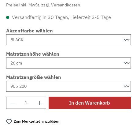
Preise inkl. MwSt. zzgl. Versandkosten
Versandfertig in 30 Tagen, Lieferzeit 3-5 Tage
Akzentfarbe wählen
Matratzenhöhe wählen
Matratzengröße wählen
Produkt Anzahl: Gib den gewünschten Wert e
In den Warenkorb
Zum Merkzettel hinzufügen
Produktnummer:
MLAD.sl.p200.708