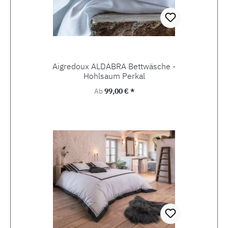
Aigredoux ALDABRA Bettwäsche -
Hohlsaum Perkal
Regulärer Preis:
Ab
99,00 € *