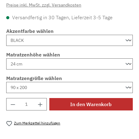
Preise inkl. MwSt. zzgl. Versandkosten
Versandfertig in 30 Tagen, Lieferzeit 3-5 Tage
Akzentfarbe wählen
Matratzenhöhe wählen
Matratzengröße wählen
Produkt Anzahl: Gib den gewünschten Wert e
In den Warenkorb
Zum Merkzettel hinzufügen
Produktnummer:
MLAD.sl.p200.669