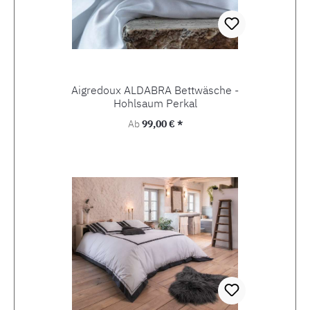
Aigredoux ALDABRA Bettwäsche -
Hohlsaum Perkal
Regulärer Preis:
Ab
99,00 € *