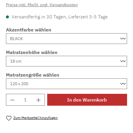
Preise inkl. MwSt. zzgl. Versandkosten
Versandfertig in 30 Tagen, Lieferzeit 3-5 Tage
Akzentfarbe wählen
Matratzenhöhe wählen
Matratzengröße wählen
Produkt Anzahl: Gib den gewünschten Wert e
In den Warenkorb
Zum Merkzettel hinzufügen
Produktnummer:
MLAD.sl.p200.1644