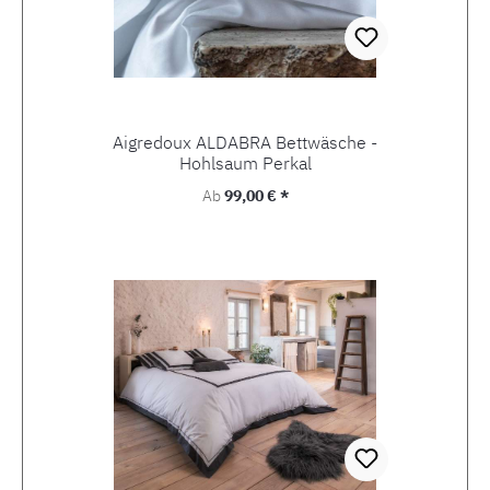
Aigredoux ALDABRA Bettwäsche -
Hohlsaum Perkal
Regulärer Preis:
Ab
99,00 € *