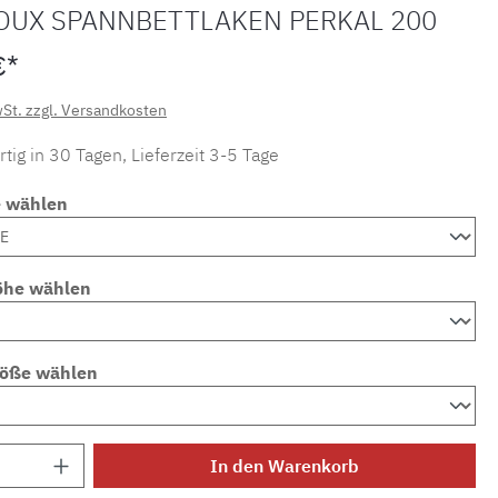
OUX SPANNBETTLAKEN PERKAL 200
€*
wSt. zzgl. Versandkosten
tig in 30 Tagen, Lieferzeit 3-5 Tage
e wählen
öhe wählen
röße wählen
Anzahl: Gib den gewünschten Wert ein ode
In den Warenkorb