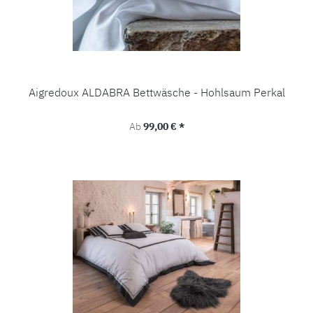
Aigredoux ALDABRA Bettwäsche - Hohlsaum Perkal
Regulärer Preis:
Ab
99,00 € *