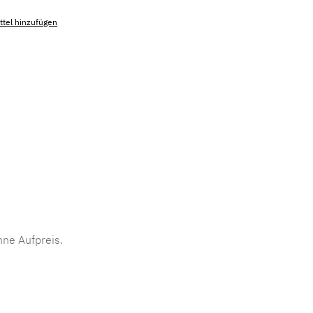
tel hinzufügen
mmer:
MLAD.sl.p200.1058
ne Aufpreis.