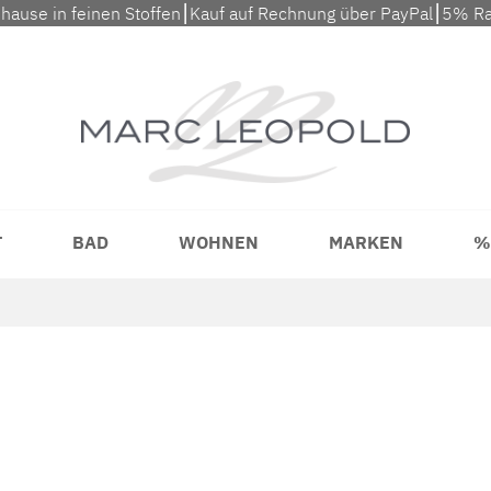
uhause in feinen Stoffen⎮Kauf auf Rechnung über PayPal⎮5% Ra
T
BAD
WOHNEN
MARKEN
%