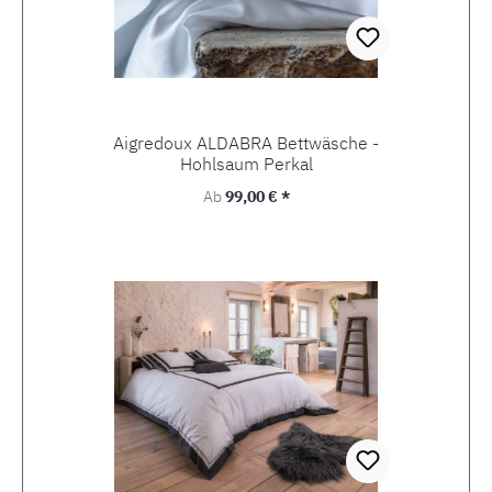
Aigredoux ALDABRA Bettwäsche -
Hohlsaum Perkal
Regulärer Preis:
Ab
99,00 € *