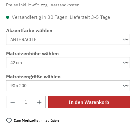
Preise inkl. MwSt. zzgl. Versandkosten
Versandfertig in 30 Tagen, Lieferzeit 3-5 Tage
Akzentfarbe wählen
Matratzenhöhe wählen
Matratzengröße wählen
Produkt Anzahl: Gib den gewünschten Wert e
In den Warenkorb
Zum Merkzettel hinzufügen
Produktnummer:
MLAD.sl.p200.1019