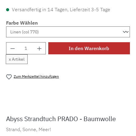
Versandfertig in 14 Tagen, Lieferzeit 3-5 Tage
Farbe Wählen
Produkt Anzahl: Gib den gewünschten Wert e
In den Warenkorb
x Artikel
Zum Merkzettel hinzufügen
Produktnummer:
ML11100.2
Abyss Strandtuch PRADO - Baumwolle
Strand, Sonne, Meer!