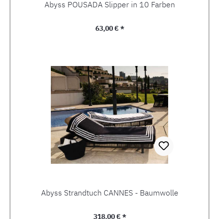
Abyss POUSADA Slipper in 10 Farben
Regulärer Preis:
63,00 € *
Abyss Strandtuch CANNES - Baumwolle
Regulärer Preis:
318,00 € *