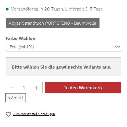
Versandfertig in 20 Tagen, Lieferzeit 3-5 Tage
Abyss Strandtuch PORTOFINO - Baumwolle
Farbe Wählen
Bitte wählen Sie die gewünschte Variante aus.
Produkt Anzahl: Gib den gewünschten Wert e
In den Warenkorb
x Artikel
Zum Merkzettel hinzufügen
Produktnummer:
MLAH.sl.portofino