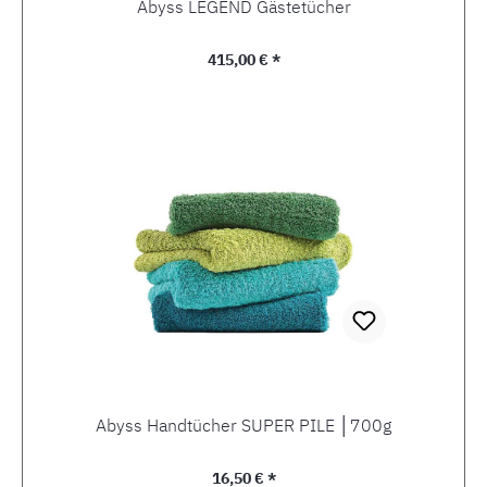
Abyss LEGEND Gästetücher
Regulärer Preis:
415,00 € *
Abyss Handtücher SUPER PILE │700g
Regulärer Preis:
16,50 € *