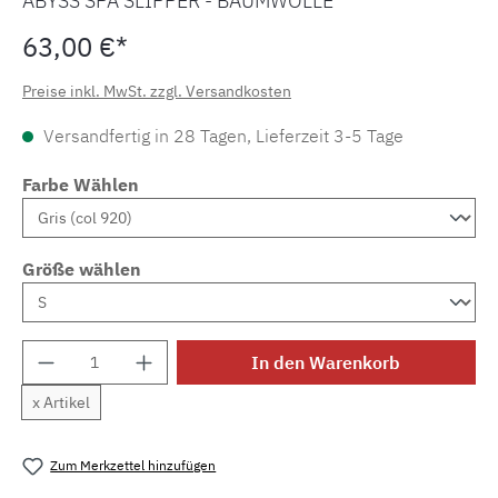
ABYSS SPA SLIPPER - BAUMWOLLE
63,00 €*
Preise inkl. MwSt. zzgl. Versandkosten
Versandfertig in 28 Tagen, Lieferzeit 3-5 Tage
Farbe Wählen
Größe wählen
Produkt Anzahl: Gib den gewünschten Wert e
In den Warenkorb
x Artikel
Zum Merkzettel hinzufügen