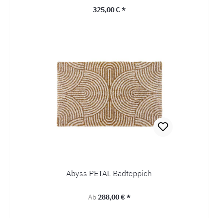
Regulärer Preis:
325,00 € *
Abyss PETAL Badteppich
Regulärer Preis:
Ab
288,00 € *