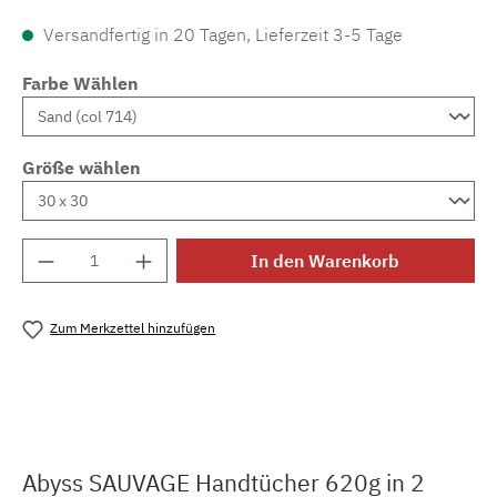
Versandfertig in 20 Tagen, Lieferzeit 3-5 Tage
Farbe Wählen
Größe wählen
Produkt Anzahl: Gib den gewünschten Wert e
In den Warenkorb
Zum Merkzettel hinzufügen
Produktnummer:
MLAH.sauvage
Abyss SAUVAGE Handtücher 620g in 2