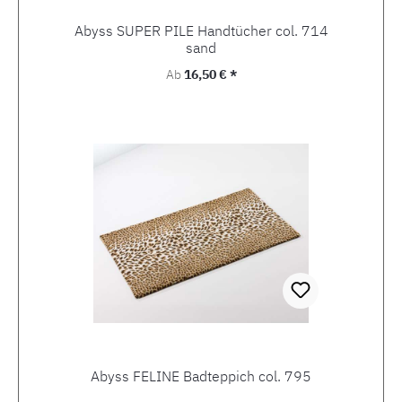
Abyss SUPER PILE Handtücher col. 714
sand
Regulärer Preis:
Ab
16,50 € *
Abyss FELINE Badteppich col. 795