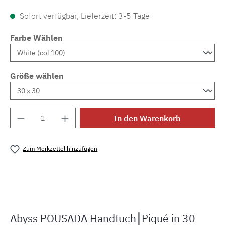
Sofort verfügbar, Lieferzeit: 3-5 Tage
Farbe Wählen
Größe wählen
Produkt Anzahl: Gib den gewünschten Wert e
In den Warenkorb
Zum Merkzettel hinzufügen
Produktnummer:
MLAH.frot.pousada
Abyss POUSADA Handtuch⎮Piqué in 30