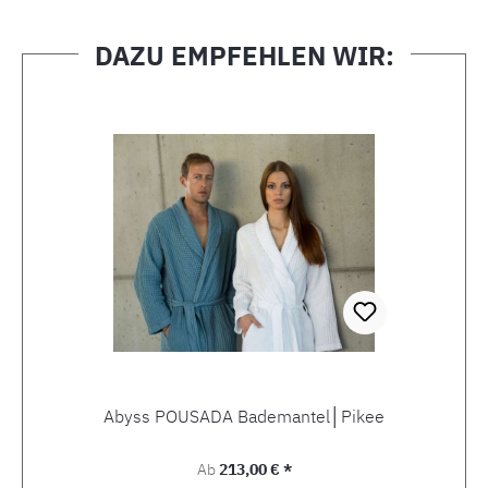
DAZU EMPFEHLEN WIR:
Produktgalerie überspringen
Abyss POUSADA Bademantel│Pikee
Regulärer Preis:
Ab
213,00 € *