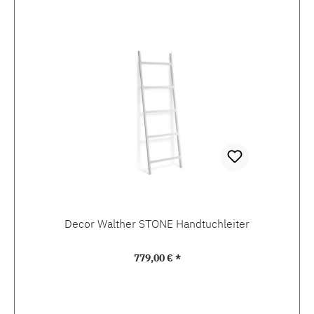
Decor Walther STONE Handtuchleiter
Regulärer Preis:
779,00 € *