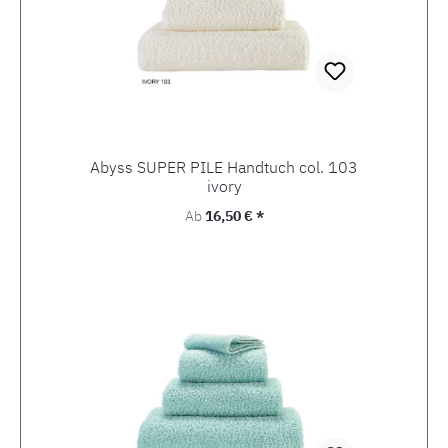
Abyss SUPER PILE Handtuch col. 103
ivory
Regulärer Preis:
Ab
16,50 € *