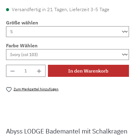
Versandfertig in 21 Tagen, Lieferzeit 3-5 Tage
Größe wählen
Farbe Wählen
Produkt Anzahl: Gib den gewünschten Wert e
In den Warenkorb
Zum Merkzettel hinzufügen
Produktnummer:
MLAH.lodge.bm
Abyss LODGE Bademantel mit Schalkragen